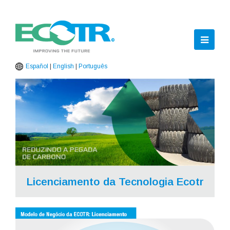
Ope
Mobil
Español
|
English
|
Português
Men
Licenciamento da Tecnologia Ecotr