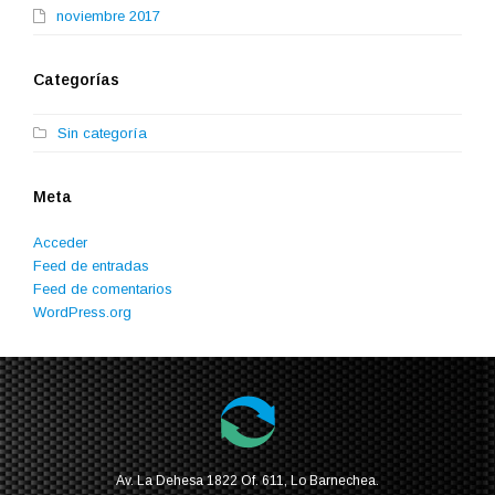
noviembre 2017
Categorías
Sin categoría
Meta
Acceder
Feed de entradas
Feed de comentarios
WordPress.org
Av. La Dehesa 1822 Of. 611, Lo Barnechea.