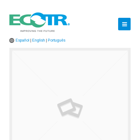
Ope
Mobil
Español
|
English
|
Português
Men